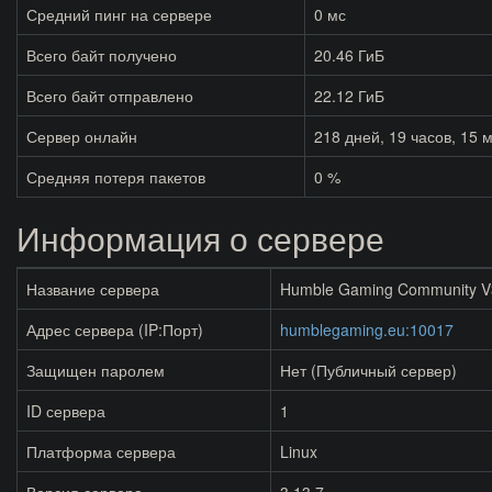
Средний пинг на сервере
0 мс
Всего байт получено
20.46 ГиБ
Всего байт отправлено
22.12 ГиБ
Сервер онлайн
218
дней,
19
часов,
15
м
Средняя потеря пакетов
0 %
Информация о сервере
Название сервера
Humble Gaming Community V
Адрес сервера (IP:Порт)
humblegaming.eu:10017
Защищен паролем
Нет (Публичный сервер)
ID сервера
1
Платформа сервера
Linux